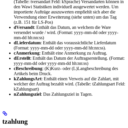
(Tabelle: tversandart Feld: kSprache) Versandarten können in
den Wawi Statistiken individuell ausgewertet werden. Um
importierte Aufträge auszuwerten empfiehlt sich aber die
Verwendung einer Erweiterung (siehe unten) um das Tag
(z.B. 151 für LS-Pos)
dVersandt
: Enthält das Datum, an welchem die Ware
versendet wurde / wird. (Format: yyyy-mm-dd oder yyyy-
mm-dd hh:nn:ss)
dLieferdatum
: Enthält das voraussichtliche Lieferdatum
(Format: yyyy-mm-dd oder yyyy-mm-dd hh:nn:ss).
cAnmerkung
: Enthält eine Anmerkung zu Auftrag.
dErstellt
: Enthält das Datum der Auftragserstellung. (Format:
yyyy-mm-dd oder yyyy-mm-dd hh:nn:ss)
cBeschreibung
: (K)Kurz- oder (L)Langbeschreibung des
Artikels beim Druck.
kZahlungsArt
: Enthält einen Verweis auf die Zahlart, mit
welcher der Auftrag bezahlt wird. (Tabelle: tZahlungsart Feld:
kZahlungsart)
nZahlungsziel
: Das Zahlungsziel in Tagen.
tzahlung