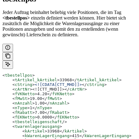
Jeder Auftrag beinhaltet beliebig viele Positionen, die im Tag
<tbestellpos>
einzeln definiert werden können. Hier bietet sich
zusätzlich die Möglichkeit die Warenlagerausgänge zu einer
Positionen anzugeben und somit den zu erstellenden (wenn
gewünscht) Lieferschein zu definieren.
<
tbestellpos
>
    <
tArtikel_kArtikel
>
33968
</
tArtikel_kArtikel
>
    <
cString
>
<![CDATA[CTT_MHD]]>
</
cString
>
    <
cArtNr
>
<![CTT_MHD]]>
</
cArtNr
>
    <
fVKNetto
>
4.20
</
fVKNetto
>
    <
fMwSt
>
19.00
</
fMwSt
>
    <
nAnzahl
>
1.00
</
nAnzahl
>
    <
nType
>
1
</
nType
>
    <
fRabatt
>
7.00
</
fRabatt
>
    <
fEKNetto
>
0.0000
</
fEKNetto
>
    <
tbestelleigenschaft
/>
    <
twarenlagerausgang
>
        <
kArtikel
>
33968
</
kArtikel
>
        <
kWarenLagerEingang
>
415
</
kWarenLagerEingang
>