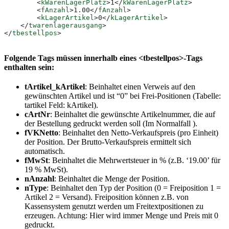
        <
kWarenLagerPlatz
>
1
</
kWarenLagerPlatz
>
        <
fAnzahl
>
1.00
</
fAnzahl
>
        <
kLagerArtikel
>
0
</
kLagerArtikel
>
    </
twarenlagerausgang
>
</
tbestellpos
>
Folgende Tags müssen innerhalb eines <tbestellpos>-Tags
enthalten sein:
tArtikel_kArtikel
: Beinhaltet einen Verweis auf den
gewünschten Artikel und ist “0” bei Frei-Positionen (Tabelle:
tartikel Feld: kArtikel).
cArtNr
: Beinhaltet die gewünschte Artikelnummer, die auf
der Bestellung gedruckt werden soll (Im Normalfall ).
fVKNetto
: Beinhaltet den Netto-Verkaufspreis (pro Einheit)
der Position. Der Brutto-Verkaufspreis ermittelt sich
automatisch.
fMwSt
: Beinhaltet die Mehrwertsteuer in % (z.B. ‘19.00’ für
19 % MwSt).
nAnzahl
: Beinhaltet die Menge der Position.
nType
: Beinhaltet den Typ der Position (0 = Freiposition 1 =
Artikel 2 = Versand). Freiposition können z.B. von
Kassensystem genutzt werden um Freitextpositionen zu
erzeugen. Achtung: Hier wird immer Menge und Preis mit 0
gedruckt.