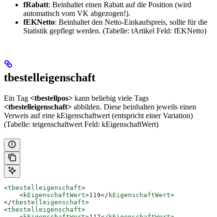
fRabatt
: Beinhaltet einen Rabatt auf die Position (wird
automatisch vom VK abgezogen!).
fEKNetto
: Beinhaltet den Netto-Einkaufspreis, sollte für die
Statistik gepflegt werden. (Tabelle: tArtikel Feld: fEKNetto)
tbestelleigenschaft
Ein Tag
<tbestellpos>
kann beliebig viele Tags
<tbestelleigenschaft>
abbilden. Diese beinhalten jeweils einen
Verweis auf eine kEigenschaftwert (entspricht einer Variation)
(Tabelle: teigenschaftwert Feld: kEigenschaftWert)
<
tbestelleigenschaft
>
    <
kEigenschaftWert
>
119
</
kEigenschaftWert
>
</
tbestelleigenschaft
>
<
tbestelleigenschaft
>
    <
kEigenschaftWert
>
117
</
kEigenschaftWert
>