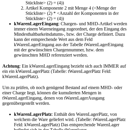
Stückliste> (2) = (4))
Artikel Komponente 2 mit Menge 4 (<Menge der
Stückliste> (2) * <Anzahl der Komponenten in der
Stückliste> (2) = (4))
kWarenLagerEingang
: Chargen- und MHD-Artikel werden
immer einem Wareneingang zugeordnet, der den Eingang des
Mindesthaltbarkeitsdatums-, bzw. der Charge definiert. Dazu
kann der entsprechende Wert aus dem Feld
kWarenLagerEingang aus der Tabelle tWarenLagerEingang
mit der gewünschten Chargennummer, bzw. dem
gewünschten MHD referenziert werden.
Achtung
: Ein kWarenLagerEingang bezieht sich auch IMMER auf
ein ein kWarenLagerPlatz (Tabelle: tWarenLagerPlatz Feld:
kWarenLagerPlatz).
Um zu prüfen, ob noch genügend Bestand auf einem MHD- oder
einer Charge liegt, können die kumulierten Mengen in
tWarenLagerEingang, denen von tWarenLagerAusgang
gegenübergestellt werden.
kWarenLagerPlatz
: Enthält den WarenLagerPlatz, von
welchem die Ware geliefert wird. (Tabelle: tWarenLagerPlatz
Feld: kWarenLagerPlatz) Das entsprechende WarenLager
befindet sich in der Tabelle tWarenlager.