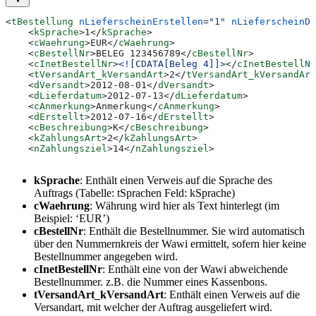
<
tBestellung
 nLieferscheinErstellen
=
"1"
 nLieferscheinDr
    <
kSprache
>
1
</
kSprache
>
    <
cWaehrung
>
EUR
</
cWaehrung
>
    <
cBestellNr
>
BELEG 123456789
</
cBestellNr
>
    <
cInetBestellNr
>
<![CDATA[Beleg 4]]>
</
cInetBestellNr
    <
tVersandArt_kVersandArt
>
2
</
tVersandArt_kVersandArt
    <
dVersandt
>
2012-08-01
</
dVersandt
>
    <
dLieferdatum
>
2012-07-13
</
dLieferdatum
>
    <
cAnmerkung
>
Anmerkung
</
cAnmerkung
>
    <
dErstellt
>
2012-07-16
</
dErstellt
>
    <
cBeschreibung
>
K
</
cBeschreibung
>
    <
kZahlungsArt
>
2
</
kZahlungsArt
>
    <
nZahlungsziel
>
14
</
nZahlungsziel
>
kSprache
: Enthält einen Verweis auf die Sprache des
Auftrags (Tabelle: tSprachen Feld: kSprache)
cWaehrung
: Währung wird hier als Text hinterlegt (im
Beispiel: ‘EUR’)
cBestellNr
: Enthält die Bestellnummer. Sie wird automatisch
über den Nummernkreis der Wawi ermittelt, sofern hier keine
Bestellnummer angegeben wird.
cInetBestellNr
: Enthält eine von der Wawi abweichende
Bestellnummer. z.B. die Nummer eines Kassenbons.
tVersandArt_kVersandArt
: Enthält einen Verweis auf die
Versandart, mit welcher der Auftrag ausgeliefert wird.