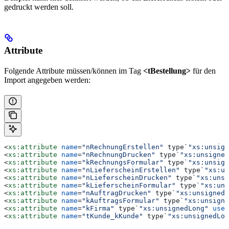
gedruckt werden soll.
Attribute
Folgende Attribute müssen/können im Tag
<tBestellung>
für den
Import angegeben werden:
<
xs:attribute
 name
=
"nRechnungErstellen"
 type`
"xs:unsign
<
xs:attribute
 name
=
"nRechnungDrucken"
 type`
"xs:unsigned
<
xs:attribute
 name
=
"kRechnungsFormular"
 type`
"xs:unsign
<
xs:attribute
 name
=
"nLieferscheinErstellen"
 type`
"xs:un
<
xs:attribute
 name
=
"nLieferscheinDrucken"
 type`
"xs:unsi
<
xs:attribute
 name
=
"kLieferscheinFormular"
 type`
"xs:uns
<
xs:attribute
 name
=
"nAuftragDrucken"
 type`
"xs:unsignedL
<
xs:attribute
 name
=
"kAuftragsFormular"
 type`
"xs:unsigne
<
xs:attribute
 name
=
"kFirma"
 type`
"xs:unsignedLong"
 use
=
<
xs:attribute
 name
=
"tKunde_kKunde"
 type`
"xs:unsignedLon