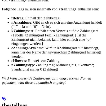
von
<tzahlung>
enthalten sein.
Folgende Tags müssen innerhalb von
<tzahlung>
enthalten sein:
fBetrag
: Enthält den Zahlbetrag.
nAnzahlung
: Gibt an ob es sich um eine Anzahlung handelt
(“1” = Ja und “0” = Nein).
kZahlungsart
: Enthält einen Verweis auf die Zahlungsart.
(Tabelle: tZahlungsart Feld: kZahlungsart) [ Ist die
Zahlungsart nicht bekannt, kann hier einfach eine “0”
eingetragen werden.]
cZahlungsArtName
: Wird in kZahlungsart “0” hinterlegt,
kann hier der Name der gewünschten Zahlungsart hinterlegt
werden.
cHinweis
: Hinweis zur Zahlung.
nZahlungstyp
: Zahlung = 0; Mahnung = 1; Skonto=2;
Standard ist immer 0 (Zahlung)
Wird keine passende Zahlungsart zum angegebenen Namen
gefunden, wird diese automatisch angelegt.
tbestellpos