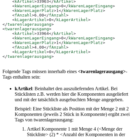
    <
kArtikel
>
33963
</
kArtikel
>
    <
kWarenLagerEingang
>
0
</
kWarenLagerEingang
>
    <
kWarenLagerPlatz
>
1
</
kWarenLagerPlatz
>
    <
fAnzahl
>
6.00
</
fAnzahl
>
    <
kLagerArtikel
>
0
</
kLagerArtikel
>
</
twarenlagerausgang
>
<
twarenlagerausgang
>
    <
kArtikel
>
33964
</
kArtikel
>
    <
kWarenLagerEingang
>
0
</
kWarenLagerEingang
>
    <
kWarenLagerPlatz
>
1
</
kWarenLagerPlatz
>
    <
fAnzahl
>
4.00
</
fAnzahl
>
    <
kLagerArtikel
>
0
</
kLagerArtikel
>
</
twarenlagerausgang
>
Folgende Tags müssen innerhalb eines
<twarenlagerausgang>
-
Tags enthalten sein:
kArtikel
: Beinhaltet den auszuliefernden Artikel. Bei
Stücklisten z.B. werden hier die Komponenten ausgeliefert
und mit der tatsächlich ausgebuchten Menge angegeben.
Beispiel: Eine Stückliste als Position mit der Menge 2 mit 2
Komponenten (jeweils 2 Stück in Komponente) ergibt zwei
Tags von twarenlagerausgang:
Artikel Komponente 1 mit Menge 4 (<Menge der
Stückliste> (2) * <Anzahl der Komponenten in der