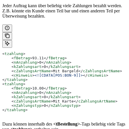
Jeder Auftrag kann über beliebig viele Zahlungen bezahlt werden.
Z.B. könnte ein Kunde einen Teil bar und einen anderen Teil per
Überweisung bezahlen.
<
tzahlung
>
    <
fBetrag
>
93.11
</
fBetrag
>
    <
nAnzahlung
>
0
</
nAnzahlung
>
    <
kZahlungsart
>
0
</
kZahlungsart
>
    <
cZahlungsArtName
>
Mit Bargeld
</
cZahlungsArtName
>
    <
cHinweis
>
<![CDATA[POS:BON-9]]>
</
cHinweis
>
</
tzahlung
>
<
tzahlung
>
    <
fBetrag
>
10.00
</
fBetrag
>
    <
nAnzahlung
>
0
</
nAnzahlung
>
    <
kZahlungsart
>
0
</
kZahlungsart
>
    <
cZahlungsArtName
>
Mit Karte
</
cZahlungsArtName
>
    <
nZahlungstyp
>
0
</
nZahlungstyp
>
</
tzahlung
>
Dazu können innerhalb des
<tBestellung>
-Tags beliebig viele Tags