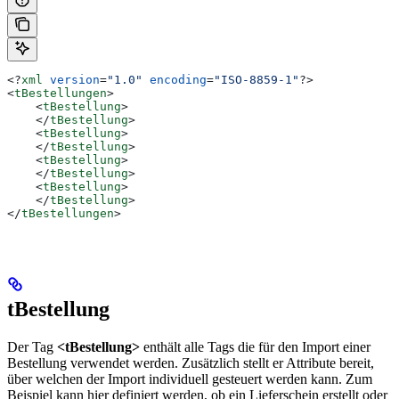
<?
xml
 version
=
"1.0"
 encoding
=
"ISO-8859-1"
?>
<
tBestellungen
>
    <
tBestellung
>
    </
tBestellung
>
    <
tBestellung
>
    </
tBestellung
>
    <
tBestellung
>
    </
tBestellung
>
    <
tBestellung
>
    </
tBestellung
>
</
tBestellungen
>
tBestellung
Der Tag
<tBestellung>
enthält alle Tags die für den Import einer
Bestellung verwendet werden. Zusätzlich stellt er Attribute bereit,
über welchen der Import individuell gesteuert werden kann. Zum
Beispiel kann hier definiert werden, ob ein Lieferschein erstellt oder