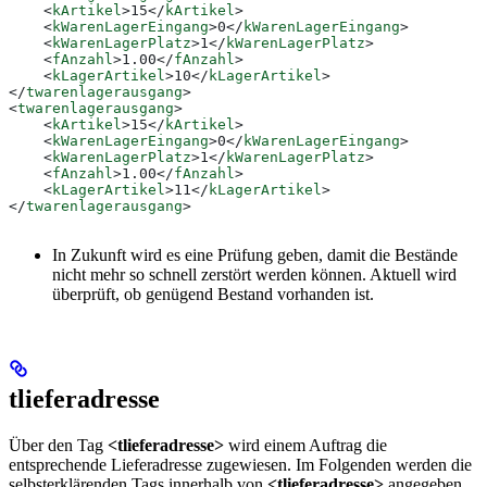
    <
kArtikel
>
15
</
kArtikel
>
    <
kWarenLagerEingang
>
0
</
kWarenLagerEingang
>
    <
kWarenLagerPlatz
>
1
</
kWarenLagerPlatz
>
    <
fAnzahl
>
1.00
</
fAnzahl
>
    <
kLagerArtikel
>
10
</
kLagerArtikel
>
</
twarenlagerausgang
>
<
twarenlagerausgang
>
    <
kArtikel
>
15
</
kArtikel
>
    <
kWarenLagerEingang
>
0
</
kWarenLagerEingang
>
    <
kWarenLagerPlatz
>
1
</
kWarenLagerPlatz
>
    <
fAnzahl
>
1.00
</
fAnzahl
>
    <
kLagerArtikel
>
11
</
kLagerArtikel
>
</
twarenlagerausgang
>
In Zukunft wird es eine Prüfung geben, damit die Bestände
nicht mehr so schnell zerstört werden können. Aktuell wird
überprüft, ob genügend Bestand vorhanden ist.
tlieferadresse
Über den Tag
<tlieferadresse>
wird einem Auftrag die
entsprechende Lieferadresse zugewiesen. Im Folgenden werden die
selbsterklärenden Tags innerhalb von
<tlieferadresse>
angegeben,