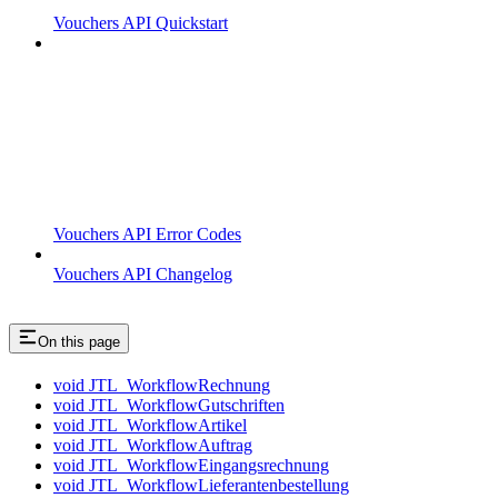
Vouchers API Quickstart
Vouchers API Error Codes
Vouchers API Changelog
On this page
void JTL_WorkflowRechnung
void JTL_WorkflowGutschriften
void JTL_WorkflowArtikel
void JTL_WorkflowAuftrag
void JTL_WorkflowEingangsrechnung
void JTL_WorkflowLieferantenbestellung