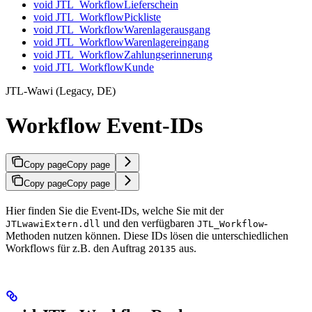
void JTL_WorkflowLieferschein
void JTL_WorkflowPickliste
void JTL_WorkflowWarenlagerausgang
void JTL_WorkflowWarenlagereingang
void JTL_WorkflowZahlungserinnerung
void JTL_WorkflowKunde
JTL-Wawi (Legacy, DE)
Workflow Event-IDs
Copy page
Copy page
Copy page
Copy page
Hier finden Sie die Event-IDs, welche Sie mit der
und den verfügbaren
-
JTLwawiExtern.dll
JTL_Workflow
Methoden nutzen können. Diese IDs lösen die unterschiedlichen
Workflows für z.B. den Auftrag
aus.
20135