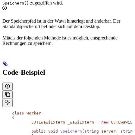
zugegriffen wird.
Speichern()
Der Speicherpfad ist in der Wawi hinterlegt und änderbar. Der
Standardspeicherort befindet sich auf dem Desktop.
Mittels der folgenden Methode ist es möglich, entsprechende
Rechnungen zu speichern.
Code-Beispiel
    class
 Worker
    {
            CJTLwawiExtern
 _wawiExtern
 =
 new
 CJTLwawiEx
            public
 void
 Speichern
(
string
 server
, 
string